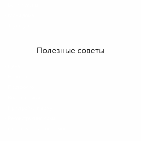
Бани и сауны
Мини дома
Таунхаусы
Полезные советы
Цена
Новости
Портфолио
Видео отзывы
Пристройки к дому
Реконструкция дома
Строительство сип домов