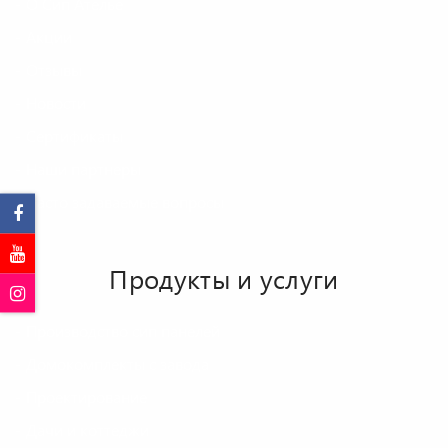
О Сип Ателье
Акции
Отзывы
Новости
Сертификаты
Наши партнеры
Часто задаваемые вопросы
Продукты и услуги
Производство сип панелей
Домокомплекты с завода
Проектирование
Дачи и коттеджи