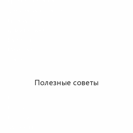
Производство сип панелей
Домокомплекты с завода
Проектирование
Дачи и коттеджи
Бани и сауны
Мини дома
Таунхаусы
Полезные советы
Цена
Новости
Портфолио
Видео отзывы