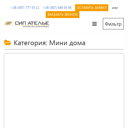
Перейти
+38 (097) 777 55 11
+38 (067) 446 93 96
ОСТАВИТЬ ЗАЯВКУ
или
к
содержимому.
ЗАКАЗАТЬ ЗВОНОК
Фильтр
СИП
Сип
Ателье
панели
Категория: Мини дома
и
дома
из
SIP
от
производителя
2
Проект поста охраны «Вижэн» 50 М