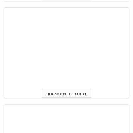
2
2
2
Проект Гаражи 20,98 М
39,94 М
58,90 М
ПОСМОТРЕТЬ ПРОЕКТ