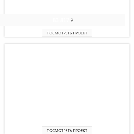
2
Одноэтажный дом «Шалет» 23,13 М
83 817
₴
ПОСМОТРЕТЬ ПРОЕКТ
2
Одноэтажный дом «Прованс» 25,44 М
ПОСМОТРЕТЬ ПРОЕКТ