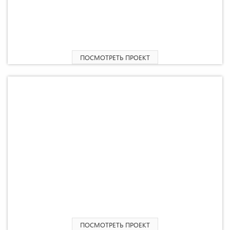
2
Проект мастерской «Хамер» 34,91 М
ПОСМОТРЕТЬ ПРОЕКТ
2
Пристройка жилого дома 70,42 М
ПОСМОТРЕТЬ ПРОЕКТ