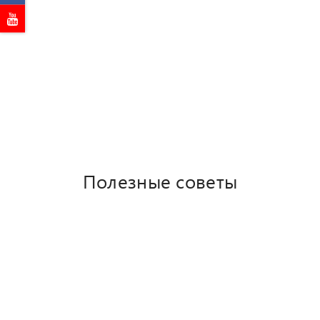
Домокомплекты с завода
Проектирование
Дачи и коттеджи
Бани и сауны
Мини дома
Таунхаусы
Полезные советы
Цена
Новости
Портфолио
Видео отзывы
Пристройки к дому