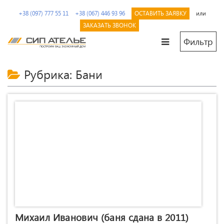
Перейти
+38 (097) 777 55 11
+38 (067) 446 93 96
ОСТАВИТЬ ЗАЯВКУ
или
к
содержимому.
ЗАКАЗАТЬ ЗВОНОК
Фильтр
СИП
Сип
Ателье
панели
Рубрика: Бани
и
дома
из
SIP
от
производителя
Михаил Иванович (баня сдана в 2011)