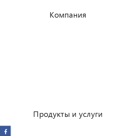
Компания
О Сип Ателье
Акции
Отзывы
Новости
Сертификаты
Наши партнеры
Часто задаваемые вопросы
Продукты и услуги
Производство сип панелей