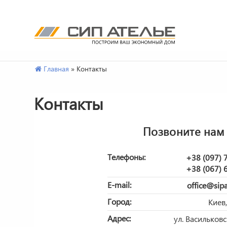
СИП
Сип
Ателье
панели
Перейти
Главная
»
Контакты
и
к
дома
содержимому.
Контакты
из
SIP
от
Позвоните нам
производителя
Телефоны:
+38 (097) 
+38 (067) 
E-mail:
office@sipa
Город:
Киев
Адрес:
ул. Васильковс