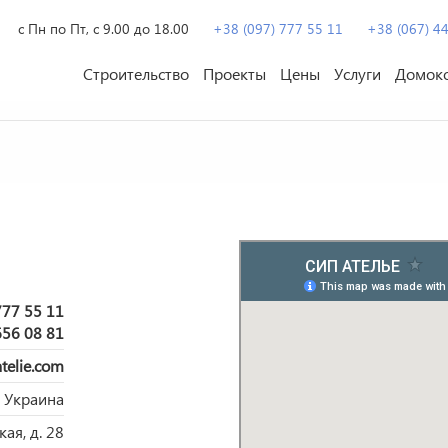
с Пн по Пт, с 9.00 до 18.00
+38 (097) 777 55 11
+38 (067) 4
Строительство
Проекты
Цены
Услуги
Домок
777 55 11
656 08 81
telie.com
, Украина
кая, д. 28