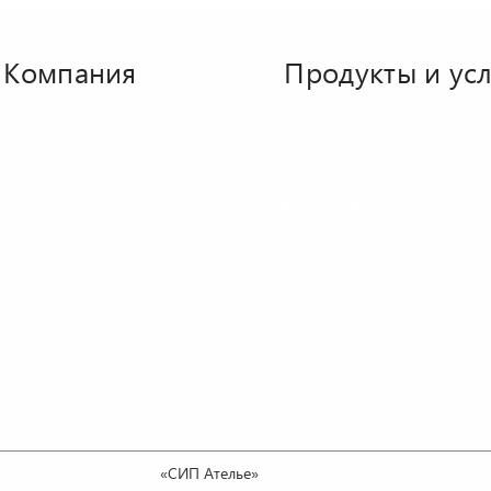
Компания
Продукты и ус
елье
Производство сип панелей
Домокомплекты с завода
Проектирование
Дачи и коттеджи
каты
Бани и сауны
ртнеры
Мини дома
адаваемые вопросы
Таунхаусы
«СИП Ателье»