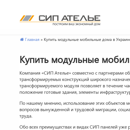
СИП
Сип
Ателье
панели
Перейти
Главная
»
Купить модульные мобильные дома в Украин
и
к
дома
содержимому.
Купить модульные мобил
из
SIP
от
Компания «СИП Ателье» совместно с партнерами о
производителя
трансформируемых конструкций широкого назначен
трансформируемого модуля позволяет в течение час
положение готовые здания, элементы инфраструкту
По нашему мнению, использование этих объектов м
вопросов вынужденной и трудовой миграции, социа
труда.
Обо всех преимуществах и видах СИП панелей уже р