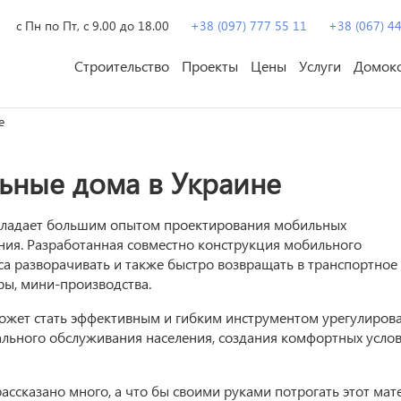
с Пн по Пт, с 9.00 до 18.00
+38 (097) 777 55 11
+38 (067) 4
Строительство
Проекты
Цены
Услуги
Домок
е
ьные дома в Украине
бладает большим опытом проектирования мобильных
ия. Разработанная совместно конструкция мобильного
а разворачивать и также быстро возвращать в транспортное
ры, мини-производства.
ожет стать эффективным и гибким инструментом урегулиров
льного обслуживания населения, создания комфортных усло
ассказано много, а что бы своими руками потрогать этот мат