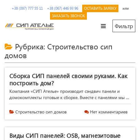
Перейти
+38 (097) 777 55 11
+38 (067) 446 93 96
ОСТАВИТЬ ЗАЯВКУ
или
к
содержимому.
ЗАКАЗАТЬ ЗВОНОК
Фильтр
СИП
Сип
Ателье
панели
Рубрика: Строительство сип
и
домов
дома
из
SIP
Сборка СИП панелей своими руками. Как
от
построить дом?
производителя
Компания «СИП Ателье» производит сэндвич панели и
домокомплекты готовые к сборке. Вместе с панелями мы …
Строительство сип домов
Нет комментариев
Виды СИП панелей: OSB, магнезитовые