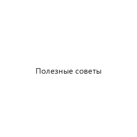
Проектирование
Дачи и коттеджи
Бани и сауны
Мини дома
Таунхаусы
Полезные советы
Цена
Новости
Портфолио
Видео отзывы
Пристройки к дому
Реконструкция дома