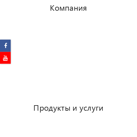
Компания
О Сип Ателье
Акции
Отзывы
Новости
Сертификаты
Наши партнеры
Часто задаваемые вопросы
Продукты и услуги
Производство сип панелей
Домокомплекты с завода