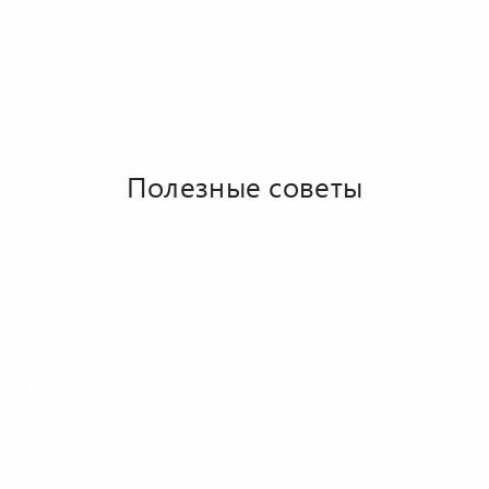
Бани и сауны
Мини дома
Таунхаусы
Полезные советы
Цена
Новости
Портфолио
Видео отзывы
Пристройки к дому
Реконструкция дома
Строительство сип домов