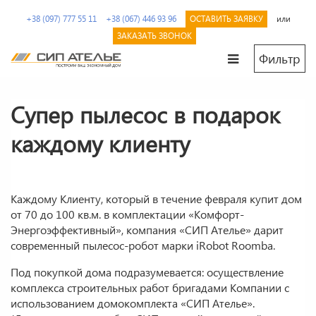
Перейти
+38 (097) 777 55 11
+38 (067) 446 93 96
ОСТАВИТЬ ЗАЯВКУ
или
к
содержимому.
ЗАКАЗАТЬ ЗВОНОК
Фильтр
СИП
Сип
Ателье
панели
Супер пылесос в подарок
и
дома
каждому клиенту
из
SIP
от
производителя
Каждому Клиенту, который в течение февраля купит дом
от 70 до 100 кв.м. в комплектации «Комфорт-
Энергоэффективный», компания «СИП Ателье» дарит
современный пылесос-робот марки iRobot Roomba.
Под покупкой дома подразумевается: осуществление
комплекса строительных работ бригадами Компании с
использованием домокомплекта «СИП Ателье».