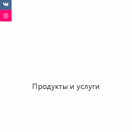
О Сип Ателье
Акции
Отзывы
Новости
Сертификаты
Наши партнеры
Часто задаваемые вопросы
Продукты и услуги
Производство сип панелей
Домокомплекты с завода
Проектирование
Дачи и коттеджи