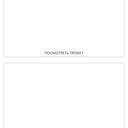
2
Жилой дом «Индиго» 93,6 М
ПОСМОТРЕТЬ ПРОЕКТ