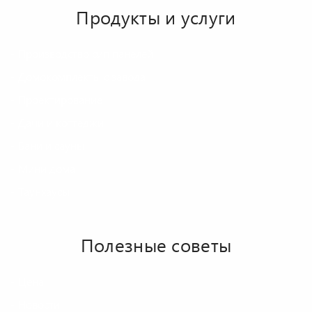
Продукты и услуги
Производство сип панелей
Домокомплекты с завода
Проектирование
Дачи и коттеджи
Бани и сауны
Мини дома
Таунхаусы
Полезные советы
Цена
Новости