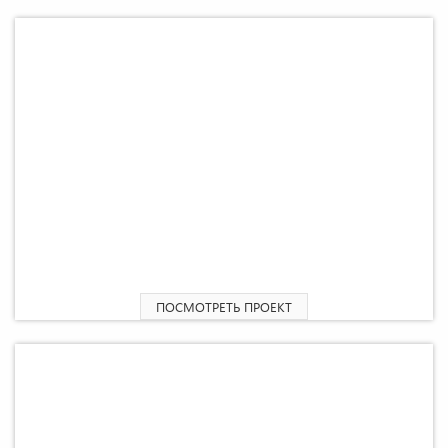
2
Многоквартирный дом «Грегори» 317,8 м
ПОСМОТРЕТЬ ПРОЕКТ