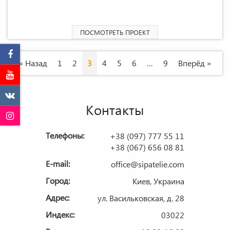
2
Жилой дом «Олимп» 256,4 М
ПОСМОТРЕТЬ ПРОЕКТ
Навигация
« Назад
1
2
3
4
5
6
…
9
Вперёд »
по
каталогу
Контакты
Телефоны:
+38 (097) 777 55 11
+38 (067) 656 08 81
E-mail:
office@sipatelie.com
Город:
Киев, Украина
Адрес:
ул. Васильковская, д. 28
Индекс:
03022