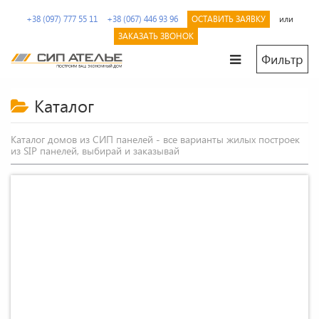
Перейти
+38 (097) 777 55 11
+38 (067) 446 93 96
ОСТАВИТЬ ЗАЯВКУ
или
к
содержимому.
ЗАКАЗАТЬ ЗВОНОК
Фильтр
СИП
Сип
Ателье
панели
Каталог
и
дома
Каталог домов из СИП панелей - все варианты жилых построек
из
из SIP панелей, выбирай и заказывай
SIP
от
производителя