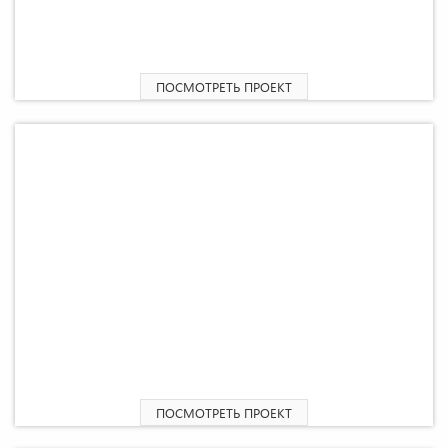
2
Одноэтажный дом «Генрих» 47 М
ПОСМОТРЕТЬ ПРОЕКТ
2
Одноэтажный дом «Вуд» 15 М
ПОСМОТРЕТЬ ПРОЕКТ