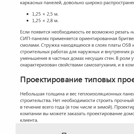
каркасных панелей, довольно широко распространен
1,25 × 2,5 м.
1,25 × 2,8 м.
Если появится необходимость ее возможно резать н
СИП-панелях применяется ориентированная бритвенн
смолами. Стружка находящеюся в слоях платы OSB 
строительных работах для наружных и внутренних 
уменьшения в частных домах несущих стен. В роли
охарактеризован свойствами самозатухания, и в ко
Проектирование типовых прое
Небольшая толщина и вес теплоизоляционных панеле
строительства. Нет необходимости строить прочный
в течение всего года (в том числе и зимой). Проект
компании вы можете заказать проектирование домов
клиента.