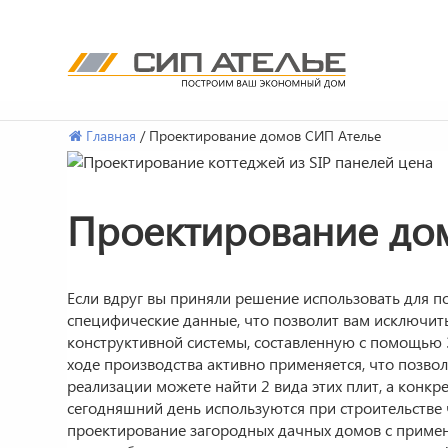
СИП
Сип
Ателье
панели
Перейти
Главная
/
Проектирование домов СИП Ателье
и
к
дома
содержимому.
из
Проектирование дом
SIP
от
производителя
Если вдруг вы приняли решение использовать для по
специфические данные, что позволит вам исключить
конструктивной системы, составленную с помощью 3
ходе производства активно применяется, что позво
реализации можете найти 2 вида этих плит, а конкр
сегодняшний день используются при строительстве
проектирование загородных дачных домов с прим