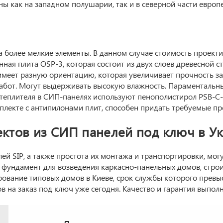
ы как на западном полушарии, так и в северной части европе
а более мелкие элементы. В данном случае стоимость проекти
ая плита OSP-3, которая состоит из двух слоев древесной 
имеет разную ориентацию, которая увеличивает прочность за
работ. Могут выдерживать высокую влажность. Параментальн
 утеплителя в СИП-панелях используют пенополистирол PSB-C
мплекте с антипилонами плит, способен придать требуемые п
ктов из СИП панелей под ключ в У
й SIP, а также простота их монтажа и транспортировки, мог
 фундамент для возведения каркасно-панельных домов, строи
ирование типовых домов в Киеве, срок службы которого превыс
 на заказ под ключ уже сегодня. Качество и гарантия выпо