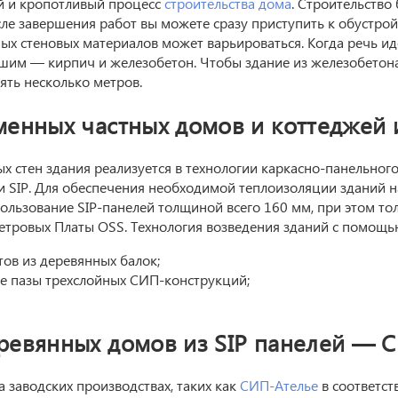
й и кропотливый процесс
строительства дома
. Строительство
ле завершения работ вы можете сразу приступить к обустрой
х стеновых материалов может варьироваться. Когда речь иде
шим — кирпич и железобетон. Чтобы здание из железобетон
ять несколько метров.
менных частных домов и коттеджей
стен здания реализуется в технологии каркасно-панельного
и SIP. Для обеспечения необходимой теплоизоляции зданий н
ользование SIP-панелей толщиной всего 160 мм, при этом то
метровых Платы OSS. Технология возведения зданий с помощью
ов из деревянных балок;
е пазы трехслойных СИП-конструкций;
ревянных домов из SIP панелей — 
 заводских производствах, таких как
СИП-Ателье
в соответст