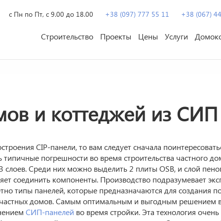
с Пн по Пт, с 9.00 до 18.00
+38 (097) 777 55 11
+38 (067) 4
Строительство
Проекты
Цены
Услуги
Домок
ов и коттеджей из СИП 
строения CIP-панели, то вам следует сначала поинтересовать
 типичные погрешности во время строительства частного до
 слоев. Среди них можно выделить 2 плиты OSB, и слой пено
ляет соединить компоненты. Производство подразумевает экс
етно типы панелей, которые предназначаются для создания п
 частных домов. Самым оптимальным и выгодным решением в
енением
СИП-панелей
во время стройки. Эта технология очень