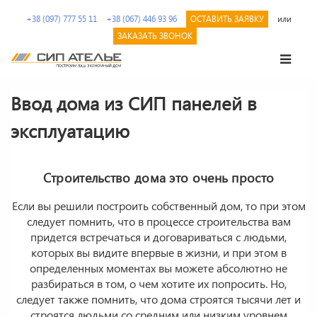
Перейти
+38 (097) 777 55 11
+38 (067) 446 93 96
ОСТАВИТЬ ЗАЯВКУ
или
к
содержимому.
ЗАКАЗАТЬ ЗВОНОК
СИП
Сип
Ателье
панели
Ввод дома из СИП панелей в
и
эксплуатацию
дома
из
SIP
от
Строительство дома это очень просто
производителя
Если вы решили построить собственный дом, то при этом
следует помнить, что в процессе строительства вам
придется встречаться и договариваться с людьми,
которых вы видите впервые в жизни, и при этом в
определенных моментах вы можете абсолютно не
разбираться в том, о чем хотите их попросить. Но,
следует также помнить, что дома строятся тысячи лет и
строятся людьми со средним или низким уровнем