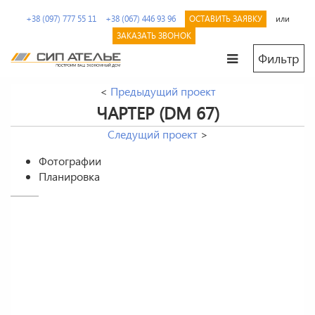
Перейти
+38 (097) 777 55 11
+38 (067) 446 93 96
ОСТАВИТЬ ЗАЯВКУ
или
к
содержимому.
ЗАКАЗАТЬ ЗВОНОК
Фильтр
СИП
Сип
<
Предыдущий проект
Ателье
панели
ЧАРТЕР (DM 67)
и
дома
Следущий проект
>
из
SIP
Фотографии
от
Планировка
производителя