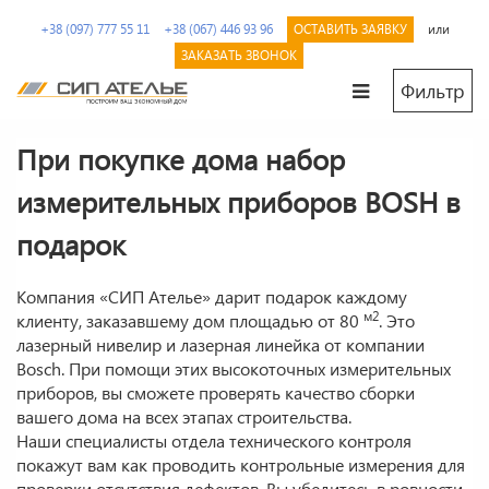
Перейти
+38 (097) 777 55 11
+38 (067) 446 93 96
ОСТАВИТЬ ЗАЯВКУ
или
к
содержимому.
ЗАКАЗАТЬ ЗВОНОК
Фильтр
СИП
Сип
Ателье
панели
При покупке дома набор
и
измерительных приборов BOSH в
дома
из
подарок
SIP
от
производителя
Компания «СИП Ателье» дарит подарок каждому
м2
клиенту, заказавшему дом площадью от 80
. Это
лазерный нивелир и лазерная линейка от компании
Bosch. При помощи этих высокоточных измерительных
приборов, вы сможете проверять качество сборки
вашего дома на всех этапах строительства.
Наши специалисты отдела технического контроля
покажут вам как проводить контрольные измерения для
проверки отсутствия дефектов. Вы убедитесь в ровности